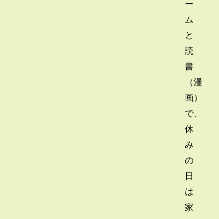
ー
ム
と
読
書
（漫
画）
で、
休
み
の
日
は
家