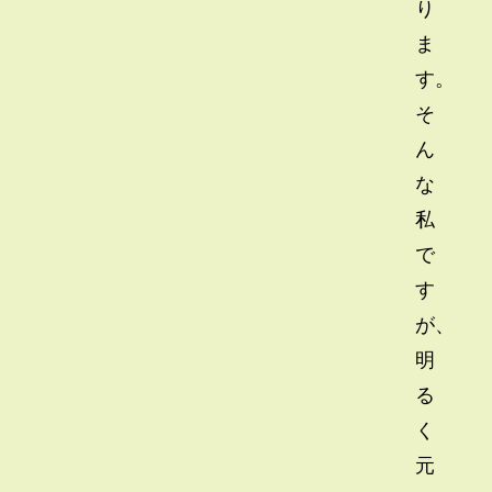
り
ま
す。
そ
ん
な
私
で
す
が、
明
る
く
元