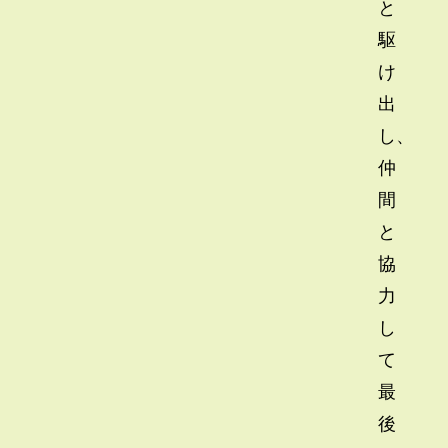
と
駆
け
出
し、
仲
間
と
協
力
し
て
最
後