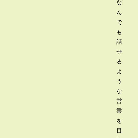
な
ん
で
も
話
せ
る
よ
う
な
営
業
を
目