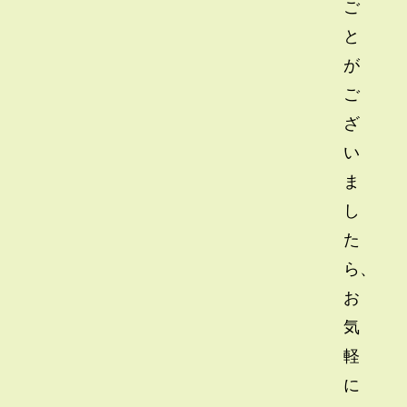
ご
と
が
ご
ざ
い
ま
し
た
ら、
お
気
軽
に