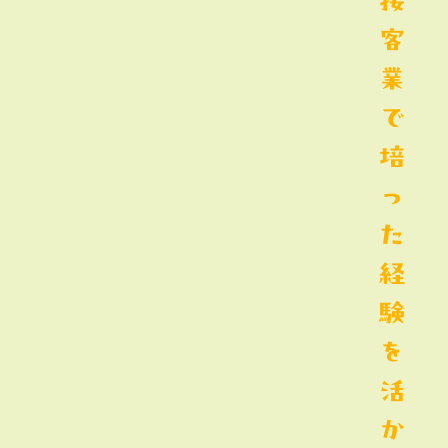
接
客
業
で
培
っ
た
経
験
を
活
か