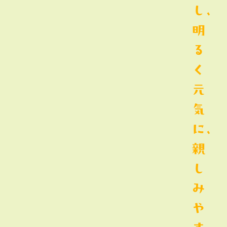
し、
明
る
く
元
気
に、
親
し
み
や