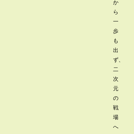
か
ら
一
歩
も
出
ず、
二
次
元
の
戦
場
へ