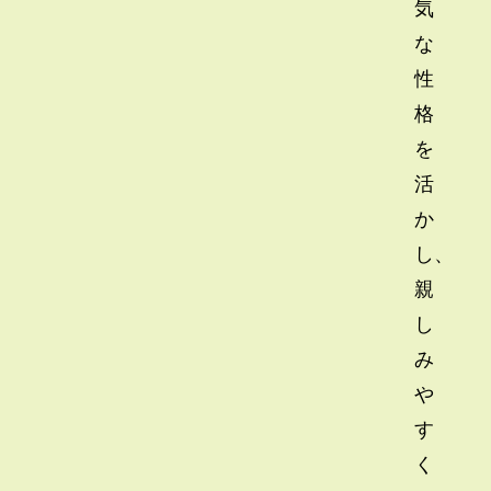
気
な
性
格
を
活
か
し、
親
し
み
や
す
く