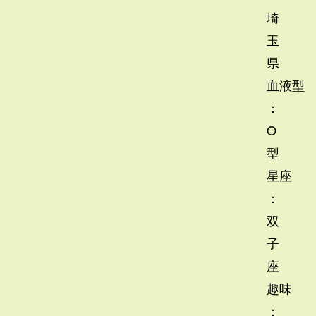
埼
玉
県
血液型
：
O
型
星座
：
双
子
座
趣味
：