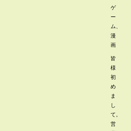
ゲ
ー
ム、
漫
画
皆
様
初
め
ま
し
て。
営