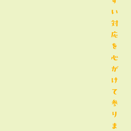
す
い
対
応
を
心
が
け
て
参
り
ま