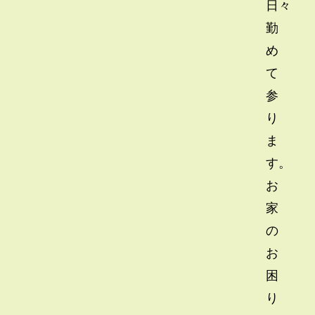
日々
勤
め
て
参
り
ま
す。
お
家
の
お
困
り