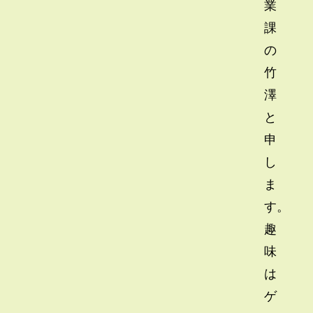
業
課
の
竹
澤
と
申
し
ま
す。
趣
味
は
ゲ