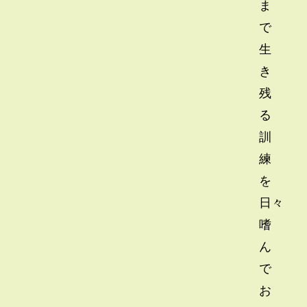
ま
で
生
き
残
る
訓
練
を
日々
嗜
ん
で
お