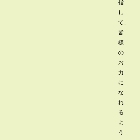
指
し
て、
皆
様
の
お
力
に
な
れ
る
よ
う