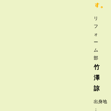
す。
リ
フ
ォ
ー
ム
部
竹
澤
諒
出身地
：