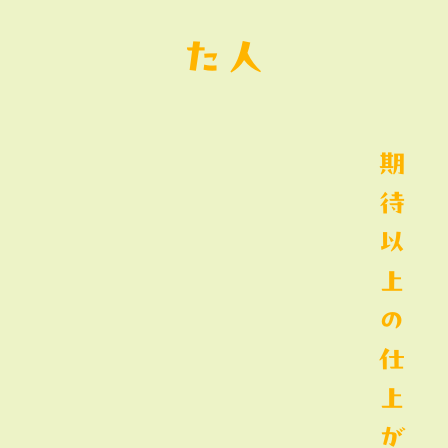
た人
期
待
以
上
の
仕
上
が