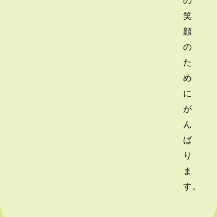
笑
顔
の
た
め
に
が
ん
ば
り
ま
す。