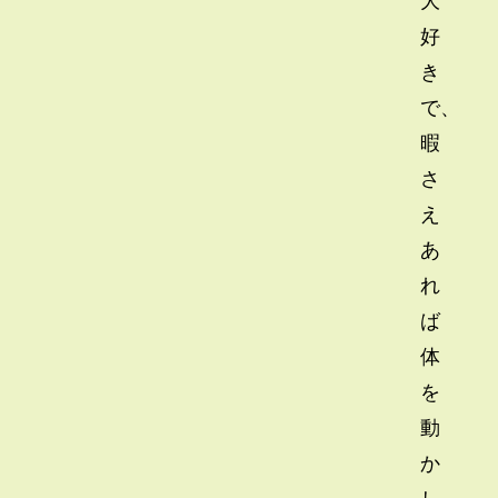
好
き
で、
暇
さ
え
あ
れ
ば
体
を
動
か
し