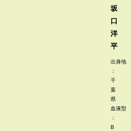
坂
口
洋
平
出身地
：
千
葉
県
血液型
：
B