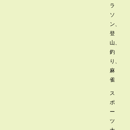
ラ
ソ
ン、
登
山、
釣
り、
麻
雀
ス
ポ
ー
ツ
大