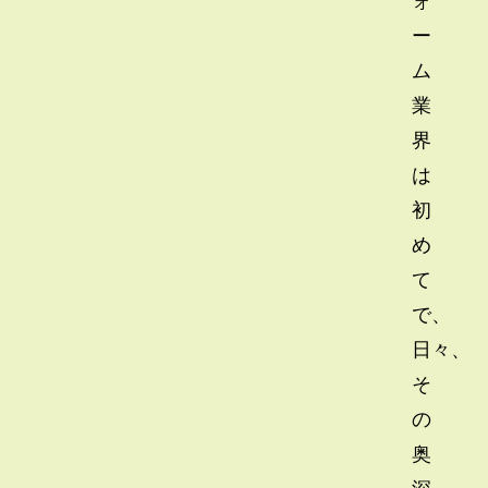
ー
ム
業
界
は
初
め
て
で、
日々、
そ
の
奥
深