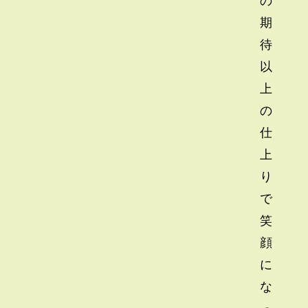
期
待
以
上
の
仕
上
り
で
笑
顔
に
な
っ