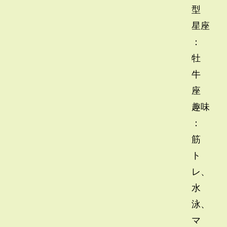
型
星座
：
牡
牛
座
趣味
：
筋
ト
レ、
水
泳、
マ