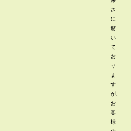
さ
に
驚
い
て
お
り
ま
す
が、
お
客
様
の