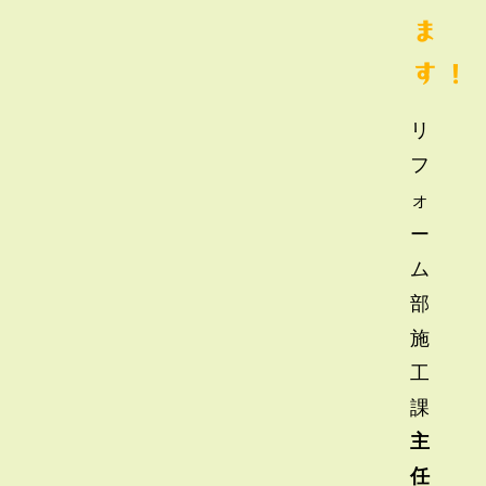
ま
す！
リ
フ
ォ
ー
ム
部
施
工
課
主
任