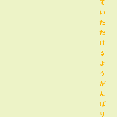
て
い
た
だ
け
る
よ
う
が
ん
ば
り