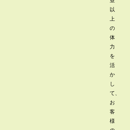
以
上
の
体
力
を
活
か
し
て、
お
客
様
の