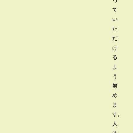
て
い
た
だ
け
る
よ
う
努
め
ま
す。
人
並