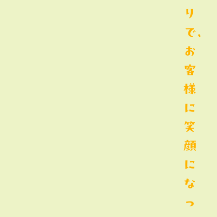
り
で、
お
客
様
に
笑
顔
に
な
っ