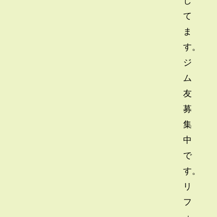
て
ま
す。
ジ
ム
友
募
集
中
で
す。
リ
フ
ォ