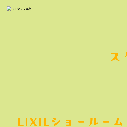
ス
LIXILショールーム