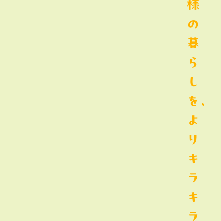
様
の
暮
ら
し
を、
よ
り
キ
ラ
キ
ラ