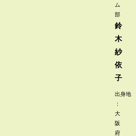
ム
部
鈴
木
紗
依
子
出身地
：
大
阪
府