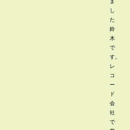
ま
し
た
鈴
木
で
す。
レ
コ
ー
ド
会
社
で