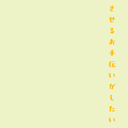
さ
せ
る
お
手
伝
い
が
し
た
い