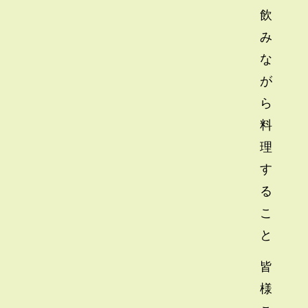
飲
み
な
が
ら
料
理
す
る
こ
と
皆
様