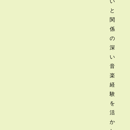
い
と
関
係
の
深
い
音
楽
経
験
を
活
か