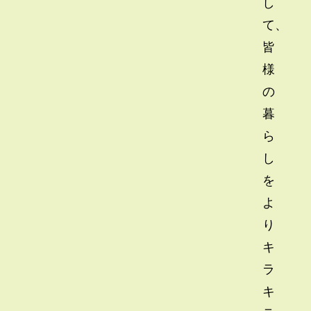
し
て、
皆
様
の
暮
ら
し
を
よ
り
キ
ラ
キ