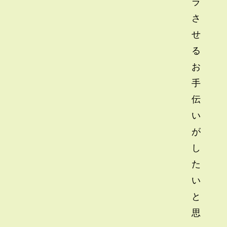
ラ
さ
せ
る
お
手
伝
い
が
し
た
い
と
思