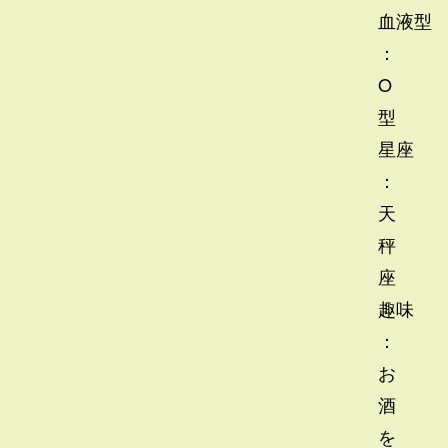
血液型
：
O
型
星座
：
天
秤
座
趣味
：
お
酒
を