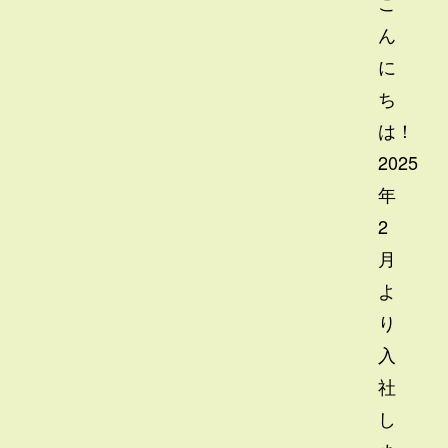
こ
ん
に
ち
は！
2025
年
2
月
よ
り
入
社
し