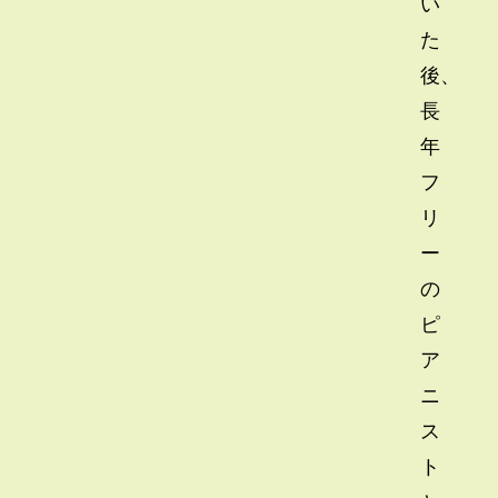
い
た
後、
長
年
フ
リ
ー
の
ピ
ア
ニ
ス
ト