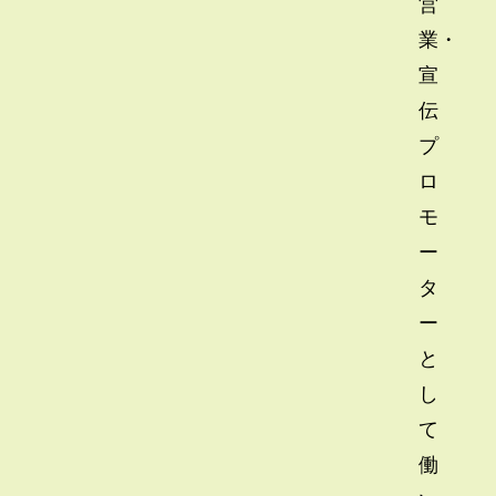
営
業・
宣
伝
プ
ロ
モ
ー
タ
ー
と
し
て
働