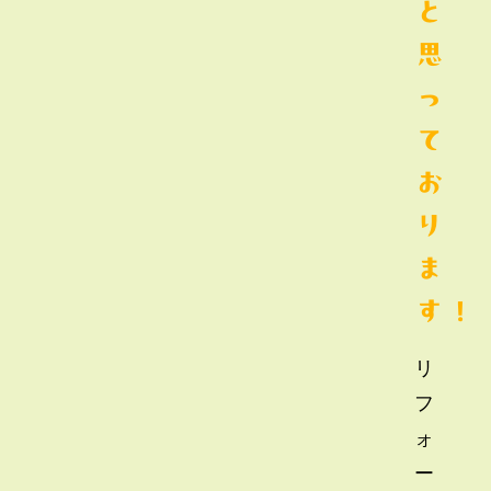
と
思
っ
て
お
り
ま
す！
リ
フ
ォ
ー