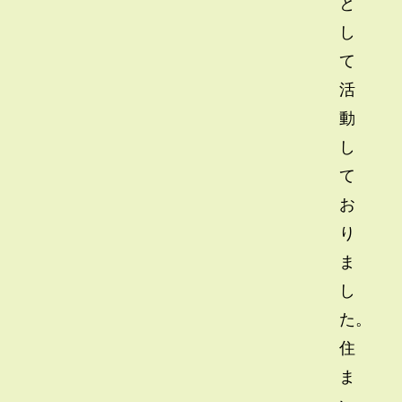
と
し
て
活
動
し
て
お
り
ま
し
た。
住
ま