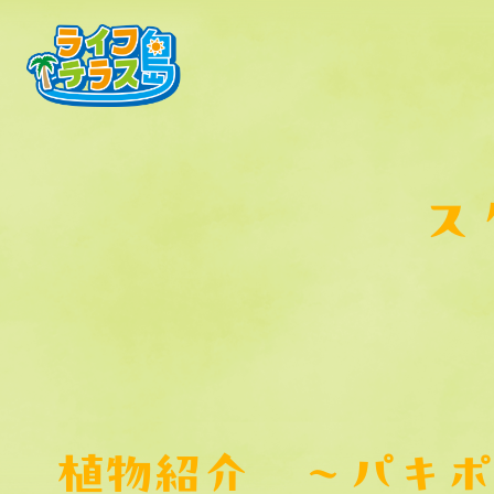
ス
植物紹介 ～パキポ