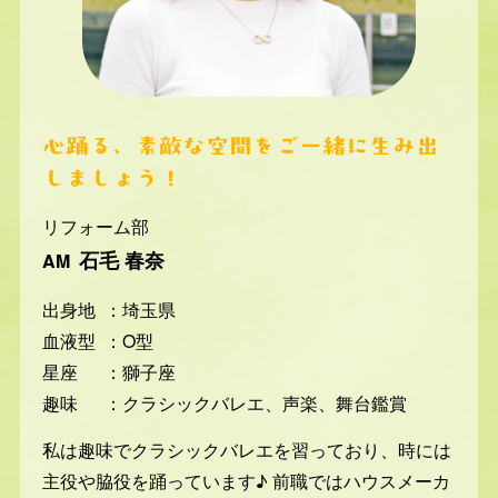
心踊る、素敵な空間をご一緒に生み出
しましょう！
リフォーム部
石毛 春奈
AM
出身地
：埼玉県
血液型
：O型
星座
：獅子座
趣味
：クラシックバレエ、声楽、舞台鑑賞
私は趣味でクラシックバレエを習っており、時には
主役や脇役を踊っています♪ 前職ではハウスメーカ