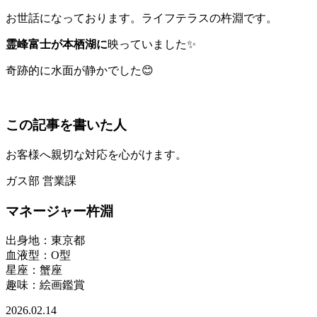
お世話になっております。ライフテラスの杵淵です。
霊峰富士が本栖湖に
映っていました✨
奇跡的に水面が静かでした😊
この記事を書いた人
お客様へ親切な対応を心がけます。
ガス部 営業課
マネージャー
杵淵
出身地
：東京都
血液型
：O型
星座
：蟹座
趣味
：絵画鑑賞
2026.02.14