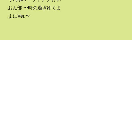
おん部 〜時の過ぎゆくま
まにVer.〜
HOME
コンテンツ
事例紹介
スタッフ紹介
オススメ情報
困ったときの解決策
暮らしの豆知識
エンタメ！